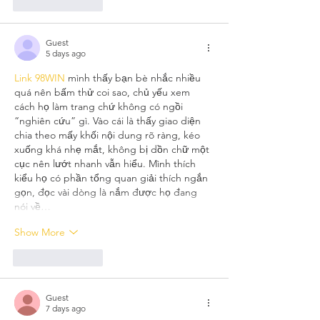
Like
Reply
Guest
5 days ago
Link 98WIN
 mình thấy bạn bè nhắc nhiều 
quá nên bấm thử coi sao, chủ yếu xem 
cách họ làm trang chứ không có ngồi 
“nghiên cứu” gì. Vào cái là thấy giao diện 
chia theo mấy khối nội dung rõ ràng, kéo 
xuống khá nhẹ mắt, không bị dồn chữ một 
cục nên lướt nhanh vẫn hiểu. Mình thích 
kiểu họ có phần tổng quan giải thích ngắn 
gọn, đọc vài dòng là nắm được họ đang 
nói về…
Show More
Like
Reply
Guest
7 days ago