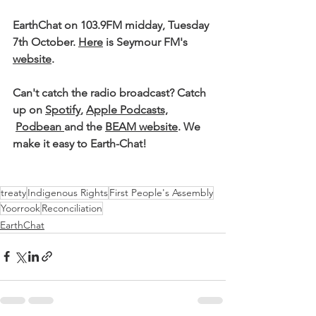
EarthChat on 103.9FM midday, Tuesday 
7th October. 
Here
 is Seymour FM's 
website
. 
Can't catch the radio broadcast? Catch 
up on 
Spotify
, 
Apple Podcasts,
Podbean 
and the 
BEAM website
. We 
make it easy to Earth-Chat!
treaty
Indigenous Rights
First People's Assembly
Yoorrook
Reconciliation
EarthChat