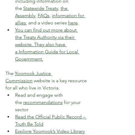
including information on 
the 
Statewide Treaty
, 
the 
Assembly
, 
FAQs
, 
information for 
allies
, and a video series 
here
. 
You can find out more about 
the Treaty Authority via their 
website. They also have 
a Information Guide for Local 
Government.
The 
Yoorrook Justice 
Commission
 website is a key resource 
for all who live in Victoria.
Read and engage with 
the 
recommendations
 for your 
sector
Read the 
Official Public Record – 
Truth Be Told
Explore 
Yoorrook’s Video Library