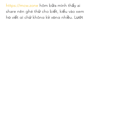
https://mcw.zone
 hôm bữa mình thấy ai 
share nên ghé thử cho biết, kiểu vào xem 
họ viết gì chứ không kỳ vọng nhiều. Lướt 
vài phút thấy trang làm khá gọn, chữ dễ 
đọc, cuộn xuống là từng khối nội dung 
tách bạch nên không bị rối mắt. Có đoạn 
họ nhắc chuyện dùng app thì load nhanh 
hơn trình duyệt khoảng 20–30% và còn tự 
nối lại khi mạng chập chờn, đọc qua thấy 
cũng đúng kiểu nhu cầu…
Show More
Like
Reply
Guest
Aug 01
https://j88.jp.net/
 mình ghé thử cho biết vì 
thấy bạn bè nhắc hoài, kiểu vào xem giao 
diện có dễ dùng không thôi. Vừa mở lên là 
thấy bố cục chia khối khá “sạch”, nhìn một 