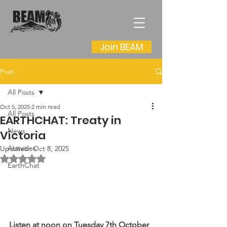
Join BEAM
Post
All Posts
Oct 5, 2025
2 min read
All Posts
EARTHCHAT: Treaty in
News
Victoria
Activities
Updated:
Oct 8, 2025
Rated NaN out of 5 stars.
EarthChat
Listen at noon on Tuesday 7th October 