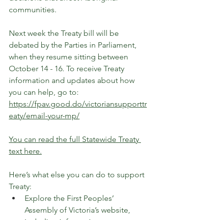
communities.
Next week the Treaty bill will be 
debated by the Parties in Parliament, 
when they resume sitting between 
October 14 - 16. 
To receive Treaty 
information and updates about how 
you can help, go to: 
https://fpav.good.do/victoriansupporttr
eaty/email-your-mp/
You can read the full Statewide Treaty 
text here.
Here’s what else you can do to support 
Treaty:
Explore the First Peoples’ 
Assembly of Victoria’s website, 