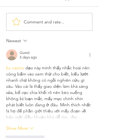
Comment and rate...
Best of EARTHCHAT:
EARTHCHAT:
Making the fashion
Community En
industry more
new develop
Newest
sustainable.
Guest
5 days ago
ku casino
 dạo này mình thấy nhắc hoài nên 
cũng bấm vào xem thử cho biết, kiểu lướt 
nhanh chứ không có ngồi nghiên cứu gì 
sâu. Vào cái là thấy giao diện làm khá sáng 
sủa, bố cục chia khối rõ nên kéo xuống 
không bị loạn mắt, mấy mục chính nhìn 
phát biết luôn đang ở đâu. Mình thích nhất 
là họ để phần giới thiệu với mấy đoạn về 
bảo mật điều khoản khá dễ tìm, đọc…
Show More