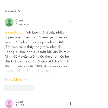
Community Energy in
Underground 
new developments?
Newest
Guest
3 days ago
trang 8xbet
 mình lướt thử vì thấy nhiều 
người nhắc, kiểu tò mò xem giao diện ra 
sao chứ mình cũng không rành cá cược 
lắm. Vào cái là thấy tông màu nhìn dịu, 
không bị chói nên đọc một hồi vẫn ổn mắt. 
Mình để ý phần giới thiệu thương hiệu họ 
đặt khá dễ thấy, có nói qua về lịch sử hình 
thành (hình như từ 2018) nên ai muốn biết 
nguồn gốc thì kéo nhẹ là gặp.…
Show More
Like
Reply
Guest
Jun 28