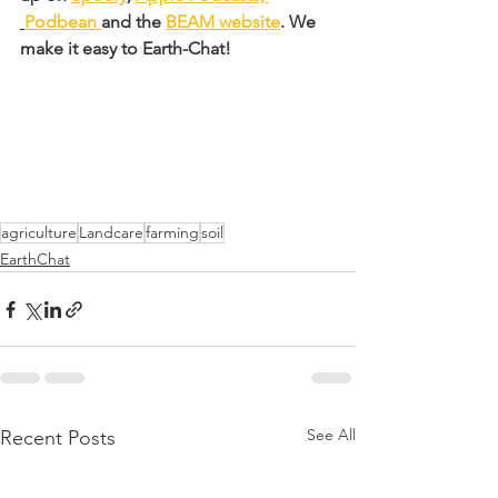
Podbean 
and the 
BEAM website
. We 
make it easy to Earth-Chat!
agriculture
Landcare
farming
soil
EarthChat
See All
Recent Posts