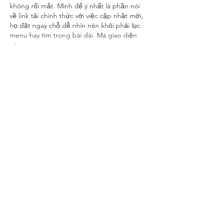
không rối mắt. Mình để ý nhất là phần nói 
về link tải chính thức với việc cập nhật mới, 
họ đặt ngay chỗ dễ nhìn nên khỏi phải lục 
menu hay tìm trong bài dài. Mà giao diện 
cũng…
Show More
Like
Reply
keo nha cai
May 24
keo nha cai
 dạo này thấy bạn bè nhắc hoài 
nên mình cũng bấm vào xem thử cho biết. 
Mình kiểu người lướt nhanh thôi, chủ yếu 
coi giao diện có dễ theo dõi không chứ 
không ngồi phân tích sâu. Vào cái là thấy 
tiêu đề “Kèo Nhà Cái – Trực Tiếp Tỷ Lệ 
Keonhacai Thể Thao Hôm Nay” đặt ngay 
đầu nên khỏi phải tìm. Mấy bảng tỷ lệ nhìn 
khá rõ, chia cột gọn gàng nên liếc…