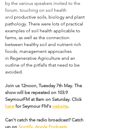
by the various speakers invited to the 
forum, touching on soil health 
and
 productive soils, biology and plant 
pathology. There were lots of practical 
examples of soil health applicable to 
farms, as well as the connection 
between healthy soil and nutrient rich 
foods, management approaches 
in Regenerative Agriculture and an 
outline of the pitfalls that need to be 
avoided.
Join us 12noon, Tuesday 7th May. The 
show will be repeated on 103.9 
SeymourFM at 8am on Saturday. Click 
here
 for Seymour FM's 
website
. 
Can't catch the radio broadcast? Catch 
up on 
Spotify
, 
Apple Podcasts, 