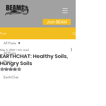
Join BEAM
Post
All Posts
May 5, 2024
1 min read
All Posts
EARTHCHAT: Healthy Soils,
News
Hungry Soils
Rated NaN out of 5 stars.
Activities
EarthChat