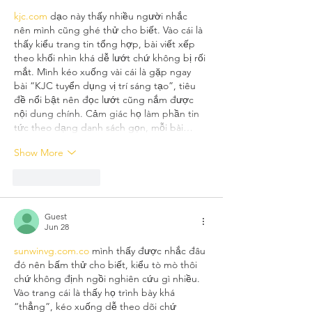
kjc.com
 dạo này thấy nhiều người nhắc 
nên mình cũng ghé thử cho biết. Vào cái là 
thấy kiểu trang tin tổng hợp, bài viết xếp 
theo khối nhìn khá dễ lướt chứ không bị rối 
mắt. Mình kéo xuống vài cái là gặp ngay 
bài “KJC tuyển dụng vị trí sáng tạo”, tiêu 
đề nổi bật nên đọc lướt cũng nắm được 
nội dung chính. Cảm giác họ làm phần tin 
tức theo dạng danh sách gọn, mỗi bài…
Show More
Like
Reply
Guest
Jun 28
sunwinvg.com.co
 mình thấy được nhắc đâu 
đó nên bấm thử cho biết, kiểu tò mò thôi 
chứ không định ngồi nghiên cứu gì nhiều. 
Vào trang cái là thấy họ trình bày khá 
“thẳng”, kéo xuống dễ theo dõi chứ 