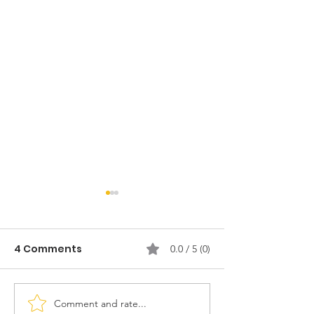
4 Comments
0.0 / 5 (0)
Comment and rate...
EARTHCHAT:
EARTHCHAT: T